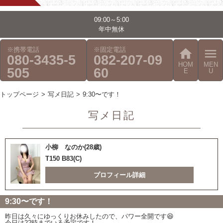
09:00～5:00
年中無休
※携帯電話
※固定電話
home
menu
080-3435-5
082-207-09
HOM
MEN
505
60
E
U
トップページ
写メ日記
9:30〜です！
写メ日記
小柳 なのか(28歳)
T150 B83(C)
プロフィール詳細
9:30〜です！
昨日は久々にゆっくりお休みしたので、パワー全開です😆
今日は22時までいる予定です！