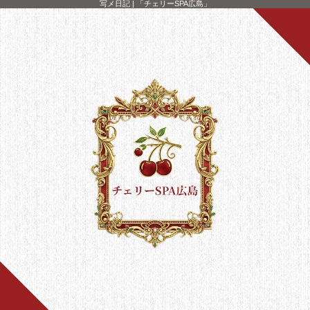
写メ日記 | 「チェリーSPA広島」