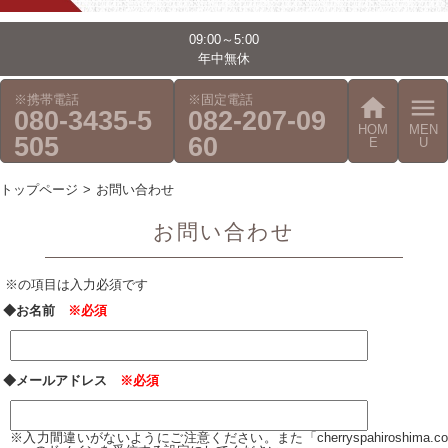
09:00～5:00
年中無休
※携帯電話
※固定電話
home
menu
080-3435-5
082-207-09
HOM
MEN
505
60
E
U
トップページ
お問い合わせ
お問い合わせ
※の項目は入力必須です
◆お名前
※必須
◆メールアドレス
※必須
※入力間違いがないようにご注意ください。また「cherryspahiroshima.co