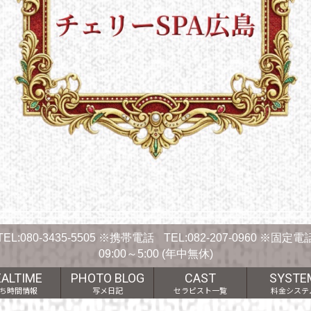
TEL:
080-3435-5505
※携帯電話
TEL:
082-207-0960
※固定電
09:00～5:00 (年中無休)
EALTIME
PHOTO BLOG
CAST
SYSTE
ち時間情報
写メ日記
セラピスト一覧
料金システ