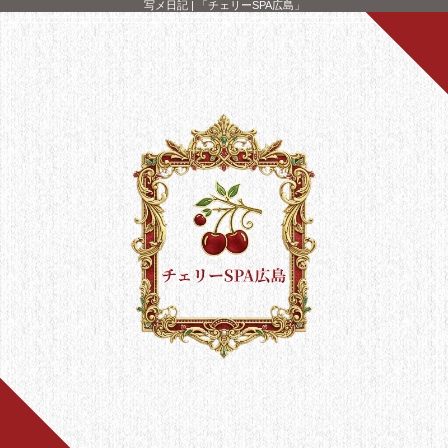
写メ日記 | 「チェリーSPA広島」