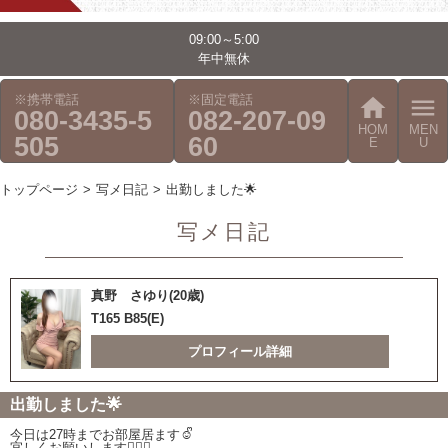
09:00～5:00
年中無休
※携帯電話
※固定電話
home
menu
080-3435-5
082-207-09
HOM
MEN
505
60
E
U
トップページ
写メ日記
出勤しました🌟
写メ日記
真野 さゆり(20歳)
T165 B85(E)
プロフィール詳細
出勤しました🌟
今日は27時までお部屋居ます☺️ᩚ
宜しくお願いします🙇‍♂️✨️