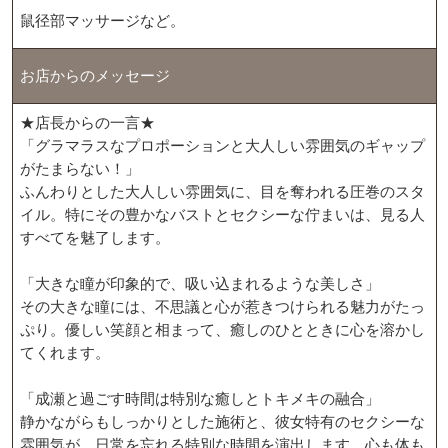
鼠径部マッサージなど。
お店からのメッセージ
★店長からの一言★
「グラマラスなプロポーションと大人しい雰囲気のギャップ
がたまらない！」
ふんわりとした大人しい雰囲気に、目を奪われる圧巻のスタ
イル。特にその豊かなバストとセクシーな佇まいは、見る人
すべてを魅了します。
「大きな瞳が印象的で、吸い込まれるような美しさ」
その大きな瞳には、不思議と心が惹きつけられる魅力がたっ
ぷり。優しい笑顔と相まって、癒しのひとときに心を溶かし
てくれます。
「成瀬と過ごす時間は特別な癒しとトキメキの融合」
静かながらもしっかりとした施術と、彼女特有のセクシーな
雰囲気が、日常を忘れる特別な時間を演出します。心も体も