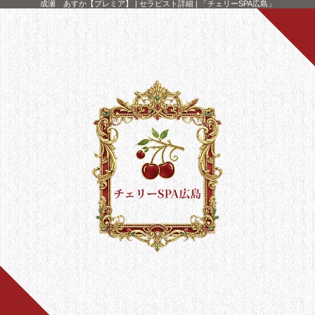
成瀬 あすか【プレミア】 | セラピスト詳細 | 「チェリーSPA広島」