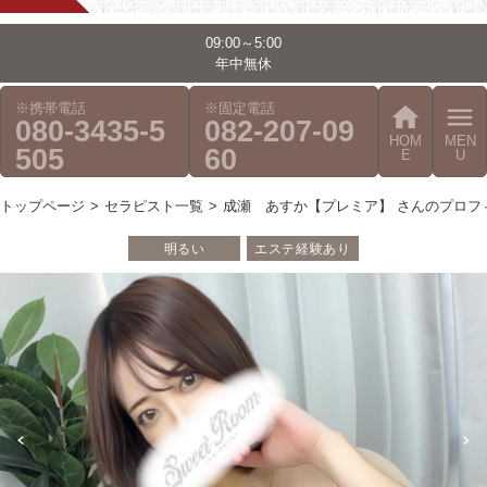
09:00～5:00
年中無休
※携帯電話
※固定電話
home
menu
080-3435-5
082-207-09
HOM
MEN
505
60
E
U
トップページ
セラピスト一覧
成瀬 あすか【プレミア】 さんのプロフ
明るい
エステ経験あり