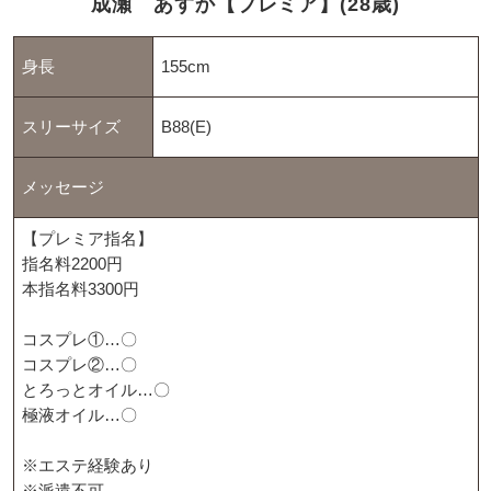
成瀬 あすか【プレミア】(28歳)
身長
155cm
スリーサイズ
B88(E)
メッセージ
【プレミア指名】
指名料2200円
本指名料3300円
コスプレ①…〇
コスプレ②…〇
とろっとオイル…〇
極液オイル…〇
※エステ経験あり
※派遣不可