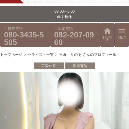
09:00～5:00
年中無休
※携帯電話
※固定電話
home
menu
080-3435-5
082-207-09
HOM
MEN
505
60
E
U
トップページ
セラピスト一覧
三倉 りのあ さんのプロフィール
可愛い系
派遣可能