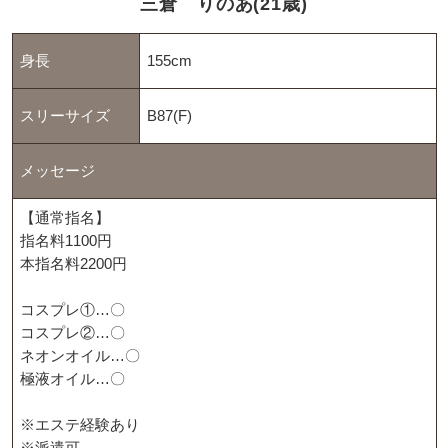
三倉 りのあ(21歳)
身長
155cm
スリーサイズ
B87(F)
メッセージ
【通常指名】
指名料1100円
本指名料2200円
コスプレ①…〇
コスプレ②…〇
ネオンオイル…〇
極液オイル…〇
※エステ経験あり
※派遣可