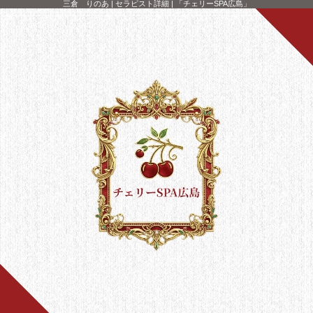
三倉 りのあ | セラピスト詳細 | 「チェリーSPA広島」