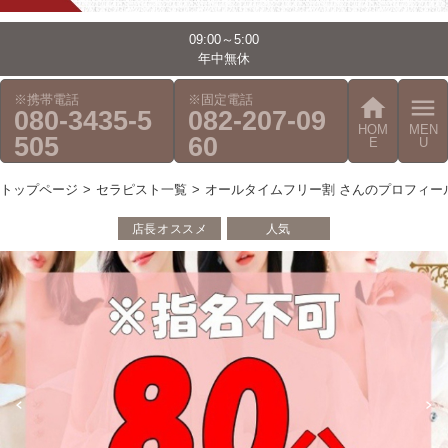
09:00～5:00
年中無休
※携帯電話
※固定電話
home
menu
080-3435-5
082-207-09
HOM
MEN
505
60
E
U
トップページ
セラピスト一覧
オールタイムフリー割 さんのプロフィー
店長オススメ
人気