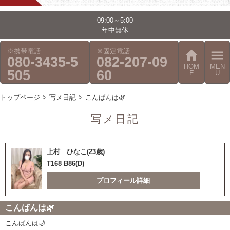
09:00～5:00
年中無休
※携帯電話
※固定電話
home
menu
080-3435-5
082-207-09
HOM
MEN
505
60
E
U
トップページ
写メ日記
こんばんは🌿‬
写メ日記
上村 ひなこ(23歳)
T168 B86(D)
プロフィール詳細
こんばんは🌿‬
こんばんは🌙