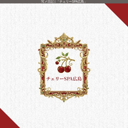
写メ日記 | 「チェリーSPA広島」